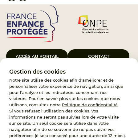
ACCÈS AU PORTAIL
CONTACT
Gestion des cookies
Le Groupement d’Intérêt Public France Enfance Protégée, créé le 5
janvier 2023, a pour objet d’assurer les missions de service public du
Notre site utilise des cookies afin d'améliorer et de
119, d’accompagnement des adoptants et de traitement des
personnaliser votre expérience de navigation, ainsi que
demandes d’accès aux origines personnelles. France Enfance
pour l'analyse et les indicateurs concernant nos
Protégée est également un observatoire et une ressource pour
visiteurs. Pour en savoir plus sur les cookies que nous
l’ensemble des professionnels, ainsi qu’un appui à l’élaboration de la
utilisons, consultez notre
Politique de confidentialité
.
politique publique à travers le soutien à l’activité des conseils
Si vous refusez l'utilisation des cookies, vos
nationaux.
informations ne seront pas suivies lors de votre visite
sur ce site. Un seul cookie sera utilisé dans votre
RECRUTEMENT
navigateur afin de se souvenir de ne pas suivre vos
préférences (il sera conservé pour une durée de 12 mois).