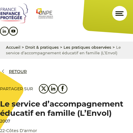
Aller
Aller
Aller
au
au
au
contenu
menu
pied
principal
principal
de
page
Accueil
>
Droit & pratiques
>
Les pratiques observées
>
Le
service d’accompagnement éducatif en famille (L’Envol)
RETOUR
PARTAGER SUR
Le service d’accompagnement
éducatif en famille (L’Envol)
2007
22-Côtes D'armor