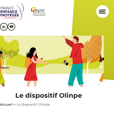
Aller
Aller
Aller
au
au
au
contenu
menu
pied
principal
principal
de
page
Le dispositif Olinpe
Accueil
>
Le dispositif Olinpe