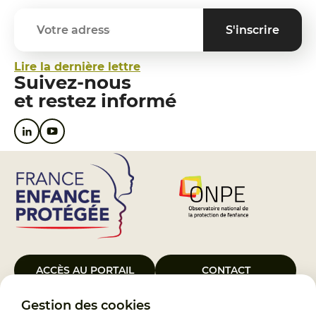
Lire la dernière lettre
Suivez-nous
et restez informé
ACCÈS AU PORTAIL
CONTACT
Gestion des cookies
Le Groupement d’Intérêt Public France Enfance Protégée, créé le 5