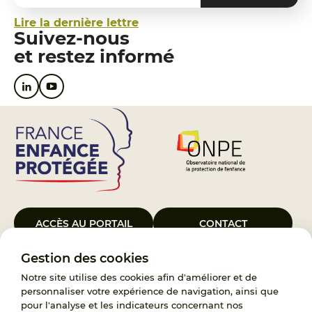
Lire la dernière lettre
Suivez-nous
et restez informé
ACCÈS AU PORTAIL
CONTACT
Gestion des cookies
Le Groupement d’Intérêt Public France Enfance Protégée, créé le 5
janvier 2023, a pour objet d’assurer les missions de service public du
Notre site utilise des cookies afin d'améliorer et de
119, d’accompagnement des adoptants et de traitement des
personnaliser votre expérience de navigation, ainsi que
demandes d’accès aux origines personnelles. France Enfance
pour l'analyse et les indicateurs concernant nos