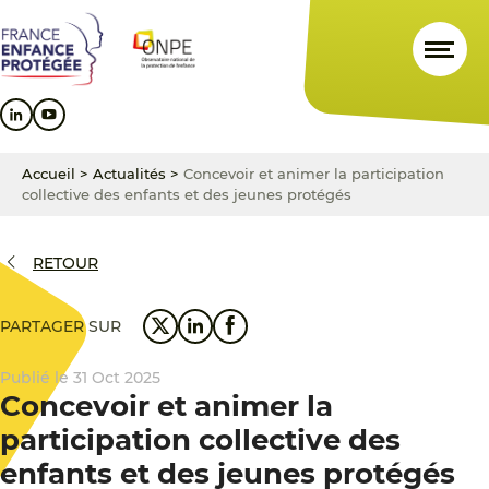
Aller
Aller
Aller
au
au
au
contenu
menu
pied
principal
principal
de
page
Accueil
>
Actualités
>
Concevoir et animer la participation
collective des enfants et des jeunes protégés
RETOUR
PARTAGER SUR
Publié le 31 Oct 2025
Concevoir et animer la
participation collective des
enfants et des jeunes protégés