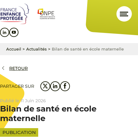
Aller
Aller
Aller
au
au
au
contenu
menu
pied
principal
principal
de
page
Accueil
>
Actualités
>
Bilan de santé en école maternelle
RETOUR
PARTAGER SUR
Publié le 11 Juin 2026
Bilan de santé en école
maternelle
PUBLICATION