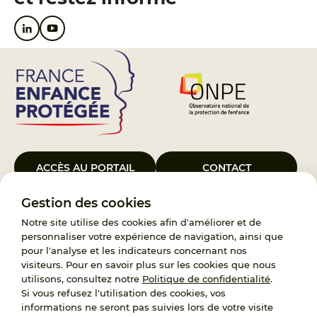
ACCÈS AU PORTAIL
CONTACT
Gestion des cookies
Le Groupement d’Intérêt Public France Enfance Protégée, créé le 5
janvier 2023, a pour objet d’assurer les missions de service public du
Notre site utilise des cookies afin d'améliorer et de
119, d’accompagnement des adoptants et de traitement des
personnaliser votre expérience de navigation, ainsi que
demandes d’accès aux origines personnelles. France Enfance
pour l'analyse et les indicateurs concernant nos
Protégée est également un observatoire et une ressource pour
visiteurs. Pour en savoir plus sur les cookies que nous
l’ensemble des professionnels, ainsi qu’un appui à l’élaboration de la
utilisons, consultez notre
Politique de confidentialité
.
politique publique à travers le soutien à l’activité des conseils
Si vous refusez l'utilisation des cookies, vos
nationaux.
informations ne seront pas suivies lors de votre visite