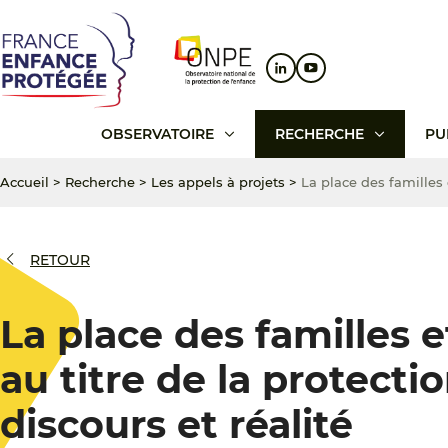
Aller
Aller
Aller
au
au
au
contenu
menu
pied
principal
principal
de
page
OBSERVATOIRE
RECHERCHE
PU
Accueil
>
Recherche
>
Les appels à projets
>
La place des familles 
RETOUR
La place des familles 
au titre de la protecti
discours et réalité