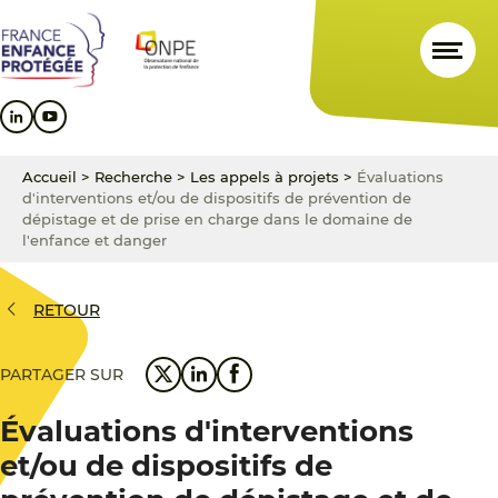
Aller
Aller
Aller
au
au
au
contenu
menu
pied
principal
principal
de
page
Accueil
>
Recherche
>
Les appels à projets
>
Évaluations
d'interventions et/ou de dispositifs de prévention de
dépistage et de prise en charge dans le domaine de
l'enfance et danger
RETOUR
PARTAGER SUR
Évaluations d'interventions
et/ou de dispositifs de