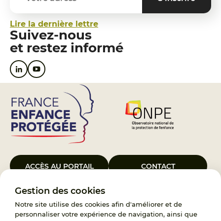
Lire la dernière lettre
Suivez-nous
et restez informé
ACCÈS AU PORTAIL
CONTACT
Gestion des cookies
Le Groupement d’Intérêt Public France Enfance Protégée, créé le 5
janvier 2023, a pour objet d’assurer les missions de service public du
Notre site utilise des cookies afin d'améliorer et de
119, d’accompagnement des adoptants et de traitement des
personnaliser votre expérience de navigation, ainsi que
demandes d’accès aux origines personnelles. France Enfance