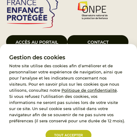
ACCÈS AU PORTAIL
CONTACT
Gestion des cookies
Le Groupement d’Intérêt Public France Enfance Protégée, créé le 5
janvier 2023, a pour objet d’assurer les missions de service public du
Notre site utilise des cookies afin d'améliorer et de
119, d’accompagnement des adoptants et de traitement des
personnaliser votre expérience de navigation, ainsi que
demandes d’accès aux origines personnelles. France Enfance
pour l'analyse et les indicateurs concernant nos
Protégée est également un observatoire et une ressource pour
visiteurs. Pour en savoir plus sur les cookies que nous
l’ensemble des professionnels, ainsi qu’un appui à l’élaboration de la
utilisons, consultez notre
Politique de confidentialité
.
politique publique à travers le soutien à l’activité des conseils
Si vous refusez l'utilisation des cookies, vos
nationaux.
informations ne seront pas suivies lors de votre visite
sur ce site. Un seul cookie sera utilisé dans votre
RECRUTEMENT
navigateur afin de se souvenir de ne pas suivre vos
préférences (il sera conservé pour une durée de 12 mois).
L’État, les Départements et les Associations au
TOUT ACCEPTER