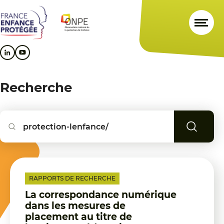
Aller
Aller
Aller
au
au
au
contenu
menu
pied
principal
principal
de
page
Recherche
Reche
RAPPORTS DE RECHERCHE
La correspondance numérique
dans les mesures de
placement au titre de