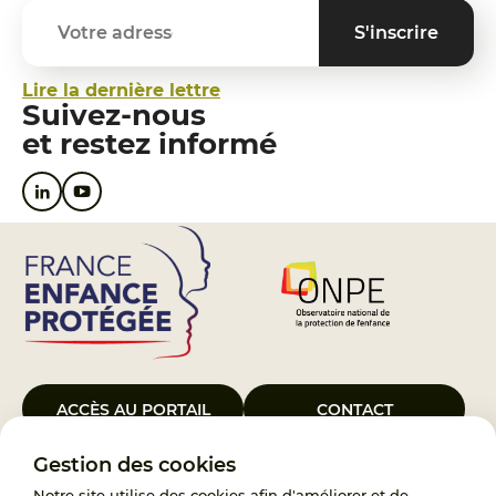
Lire la dernière lettre
Suivez-nous
et restez informé
ACCÈS AU PORTAIL
CONTACT
Gestion des cookies
Le Groupement d’Intérêt Public France Enfance Protégée, créé le 5
janvier 2023, a pour objet d’assurer les missions de service public du
Notre site utilise des cookies afin d'améliorer et de