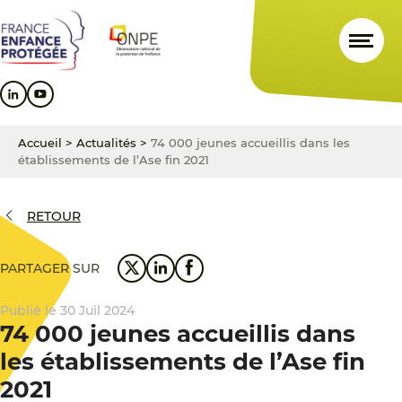
Aller
Aller
Aller
au
au
au
contenu
menu
pied
principal
principal
de
page
Accueil
>
Actualités
>
74 000 jeunes accueillis dans les
établissements de l’Ase fin 2021
RETOUR
PARTAGER SUR
Publié le 30 Juil 2024
74 000 jeunes accueillis dans
les établissements de l’Ase fin
2021