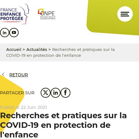
Aller
Aller
Aller
au
au
au
contenu
menu
pied
principal
principal
de
page
Accueil
>
Actualités
>
Recherches et pratiques sur la
COVID-19 en protection de l'enfance
RETOUR
PARTAGER SUR
Publié le 22 Juin 2021
Recherches et pratiques sur la
COVID-19 en protection de
l'enfance