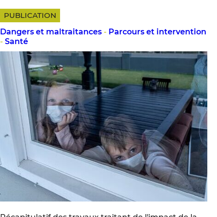
PUBLICATION
Dangers et maltraitances
-
Parcours et intervention
-
Santé