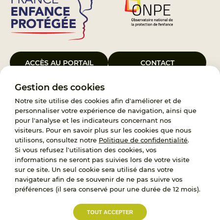
ACCÈS AU PORTAIL
CONTACT
Gestion des cookies
Le Groupement d’Intérêt Public France Enfance Protégée, créé le 5
janvier 2023, a pour objet d’assurer les missions de service public du
Notre site utilise des cookies afin d'améliorer et de
119, d’accompagnement des adoptants et de traitement des
personnaliser votre expérience de navigation, ainsi que
demandes d’accès aux origines personnelles. France Enfance
pour l'analyse et les indicateurs concernant nos
Protégée est également un observatoire et une ressource pour
visiteurs. Pour en savoir plus sur les cookies que nous
l’ensemble des professionnels, ainsi qu’un appui à l’élaboration de la
utilisons, consultez notre
Politique de confidentialité
.
politique publique à travers le soutien à l’activité des conseils
Si vous refusez l'utilisation des cookies, vos
nationaux.
informations ne seront pas suivies lors de votre visite
sur ce site. Un seul cookie sera utilisé dans votre
RECRUTEMENT
navigateur afin de se souvenir de ne pas suivre vos
préférences (il sera conservé pour une durée de 12 mois).
L’État, les Départements et les Associations au
TOUT ACCEPTER
service de la prévention et de la protection de