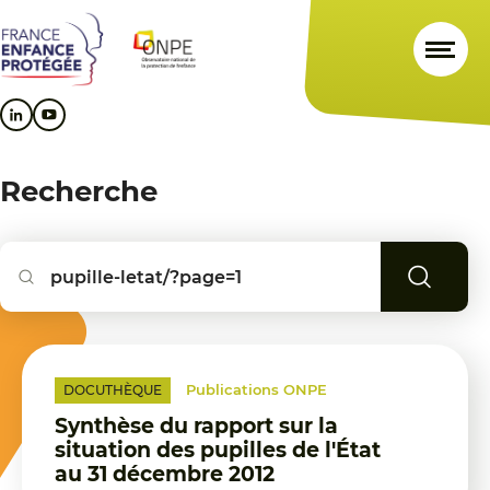
Aller
Aller
Aller
au
au
au
contenu
menu
pied
principal
principal
de
page
Recherche
Reche
Publications ONPE
DOCUTHÈQUE
Synthèse du rapport sur la
situation des pupilles de l'État
au 31 décembre 2012