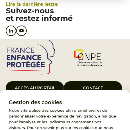
Lire la dernière lettre
Suivez-nous
et restez informé
ACCÈS AU PORTAIL
CONTACT
Gestion des cookies
Le Groupement d’Intérêt Public France Enfance Protégée, créé le 5
janvier 2023, a pour objet d’assurer les missions de service public du
Notre site utilise des cookies afin d'améliorer et de
119, d’accompagnement des adoptants et de traitement des
personnaliser votre expérience de navigation, ainsi que
demandes d’accès aux origines personnelles. France Enfance
pour l'analyse et les indicateurs concernant nos
Protégée est également un observatoire et une ressource pour
visiteurs. Pour en savoir plus sur les cookies que nous