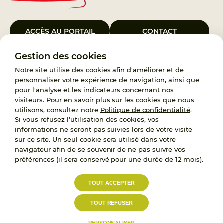
ACCÈS AU PORTAIL
CONTACT
Gestion des cookies
Le Groupement d’Intérêt Public France Enfance Protégée, créé le 5
janvier 2023, a pour objet d’assurer les missions de service public du
Notre site utilise des cookies afin d'améliorer et de
119, d’accompagnement des adoptants et de traitement des
personnaliser votre expérience de navigation, ainsi que
demandes d’accès aux origines personnelles. France Enfance
pour l'analyse et les indicateurs concernant nos
Protégée est également un observatoire et une ressource pour
visiteurs. Pour en savoir plus sur les cookies que nous
l’ensemble des professionnels, ainsi qu’un appui à l’élaboration de la
utilisons, consultez notre
Politique de confidentialité
.
politique publique à travers le soutien à l’activité des conseils
Si vous refusez l'utilisation des cookies, vos
nationaux.
informations ne seront pas suivies lors de votre visite
sur ce site. Un seul cookie sera utilisé dans votre
RECRUTEMENT
navigateur afin de se souvenir de ne pas suivre vos
préférences (il sera conservé pour une durée de 12 mois).
L’État, les Départements et les Associations au
TOUT ACCEPTER
service de la prévention et de la protection de
l’enfance.
TOUT REFUSER
Accessibilité :
Politique de
Mentions
partiellement conforme
confidentialité
légales
PERSONNALISER