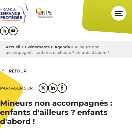
Aller
Aller
Aller
au
au
au
contenu
menu
pied
principal
principal
de
page
Accueil
>
Événements
>
Agenda
>
Mineurs non
accompagnés : enfants d'ailleurs ? enfants d'abord !
RETOUR
PARTAGER SUR
Mineurs non accompagnés :
enfants d'ailleurs ? enfants
d'abord !