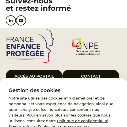
Suivez-nous
et restez informé
ACCÈS AU PORTAIL
CONTACT
Gestion des cookies
Le Groupement d’Intérêt Public France Enfance Protégée, créé le 5
janvier 2023, a pour objet d’assurer les missions de service public du
Notre site utilise des cookies afin d'améliorer et de
119, d’accompagnement des adoptants et de traitement des
personnaliser votre expérience de navigation, ainsi que
demandes d’accès aux origines personnelles. France Enfance
pour l'analyse et les indicateurs concernant nos
Protégée est également un observatoire et une ressource pour
visiteurs. Pour en savoir plus sur les cookies que nous
l’ensemble des professionnels, ainsi qu’un appui à l’élaboration de la
utilisons, consultez notre
Politique de confidentialité
.
politique publique à travers le soutien à l’activité des conseils
Si vous refusez l'utilisation des cookies, vos