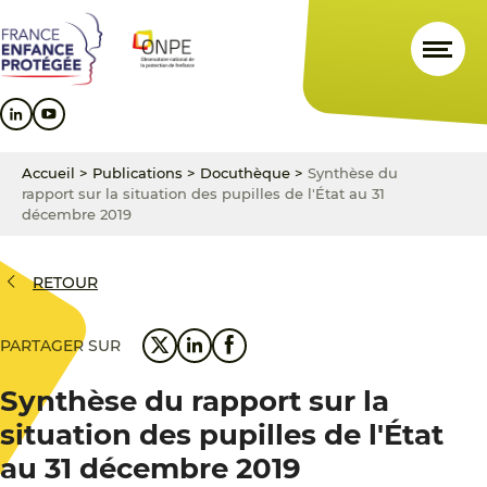
Aller
Aller
Aller
au
au
au
contenu
menu
pied
principal
principal
de
page
Accueil
>
Publications
>
Docuthèque
>
Synthèse du
rapport sur la situation des pupilles de l'État au 31
décembre 2019
RETOUR
PARTAGER SUR
Synthèse du rapport sur la
situation des pupilles de l'État
au 31 décembre 2019