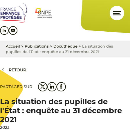
Aller
Aller
Aller
au
au
au
contenu
menu
pied
principal
principal
de
page
Accueil
>
Publications
>
Docuthèque
>
La situation des
pupilles de l'État : enquête au 31 décembre 2021
RETOUR
PARTAGER SUR
La situation des pupilles de
l'État : enquête au 31 décembre
2021
2023