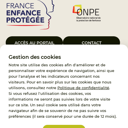
ACCÈS AU PORTAIL
CONTACT
Gestion des cookies
Le Groupement d’Intérêt Public France Enfance Protégée, créé le 5
janvier 2023, a pour objet d’assurer les missions de service public du
Notre site utilise des cookies afin d'améliorer et de
119, d’accompagnement des adoptants et de traitement des
personnaliser votre expérience de navigation, ainsi que
demandes d’accès aux origines personnelles. France Enfance
pour l'analyse et les indicateurs concernant nos
Protégée est également un observatoire et une ressource pour
visiteurs. Pour en savoir plus sur les cookies que nous
l’ensemble des professionnels, ainsi qu’un appui à l’élaboration de la
utilisons, consultez notre
Politique de confidentialité
.
politique publique à travers le soutien à l’activité des conseils
Si vous refusez l'utilisation des cookies, vos
nationaux.
informations ne seront pas suivies lors de votre visite
sur ce site. Un seul cookie sera utilisé dans votre
RECRUTEMENT
navigateur afin de se souvenir de ne pas suivre vos
préférences (il sera conservé pour une durée de 12 mois).
L’État, les Départements et les Associations au