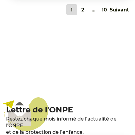
Pagination
1
2
…
10
Suivant
des
publications
Lettre de l'ONPE
Restez chaque mois informé de l’actualité de
l’ONPE
et de la protection de l’enfance.