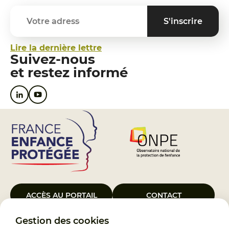
Lire la dernière lettre
Suivez-nous
et restez informé
ACCÈS AU PORTAIL
CONTACT
Gestion des cookies
Le Groupement d’Intérêt Public France Enfance Protégée, créé le 5